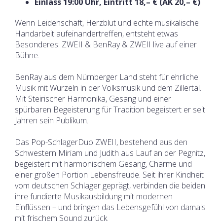
Einlass 19:00 Uhr, Eintritt 18,– € (AK 20,– €)
Wenn Leidenschaft, Herzblut und echte musikalische
Handarbeit aufeinandertreffen, entsteht etwas
Besonderes: ZWEII & BenRay & ZWEII live auf einer
Bühne.
BenRay aus dem Nürnberger Land steht für ehrliche
Musik mit Wurzeln in der Volksmusik und dem Zillertal.
Mit Steirischer Harmonika, Gesang und einer
spürbaren Begeisterung für Tradition begeistert er seit
Jahren sein Publikum.
Das Pop-SchlagerDuo ZWEII, bestehend aus den
Schwestern Miriam und Judith aus Lauf an der Pegnitz,
begeistert mit harmonischem Gesang, Charme und
einer großen Portion Lebensfreude. Seit ihrer Kindheit
vom deutschen Schlager geprägt, verbinden die beiden
ihre fundierte Musikausbildung mit modernen
Einflüssen – und bringen das Lebensgefühl von damals
mit frischem Sound zurück.